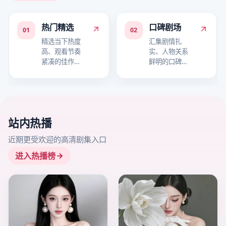
热门精选
口碑剧场
01
02
精选当下热度
汇集剧情扎
高、观看节奏
实、人物关系
紧凑的佳作，
鲜明的口碑作
适合快速进入
品，适合细品
追剧状态。
故事层次。
站内热播
近期更受欢迎的高清剧集入口
进入热播榜