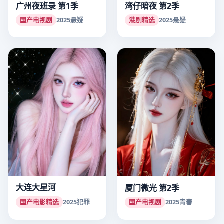
广州夜班录 第1季
湾仔暗夜 第2季
国产电视剧
2025
悬疑
港剧精选
2025
悬疑
大连大星河
厦门微光 第2季
国产电影精选
2025
犯罪
国产电视剧
2025
青春