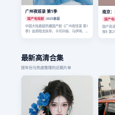
广州夜班录 第1季
南京：
国产电视剧
2025
悬疑
国产电
中国大陆悬疑热播国产剧《广州夜班录 第1
国产高
季》由郑晓龙执导，卡司孙俪、马伊琍、李
夜8 第
沁…
把…
最新高清合集
按年份与热度整理的近期片单