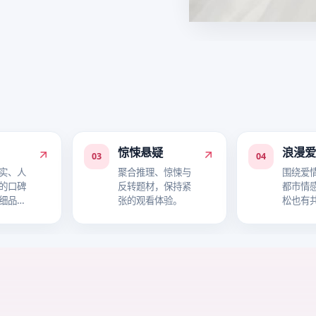
惊悚悬疑
浪漫
03
04
实、人
聚合推理、惊悚与
围绕爱
的口碑
反转题材，保持紧
都市情
细品故
张的观看体验。
松也有