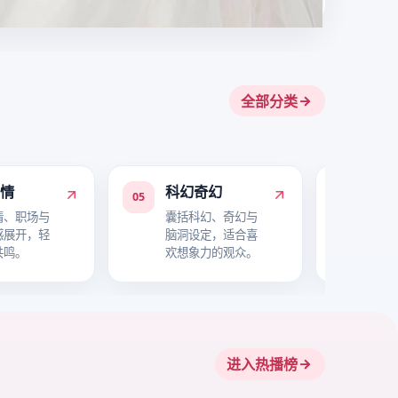
全部分类
爱情
科幻奇幻
喜
05
06
情、职场与
囊括科幻、奇幻与
主打
感展开，轻
脑洞设定，适合喜
与轻
共鸣。
欢想象力的观众。
氛围
进入热播榜