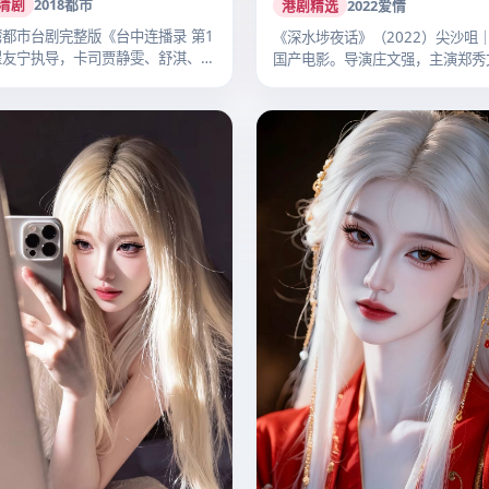
清剧
2018
都市
港剧精选
2022
爱情
都市台剧完整版《台中连播录 第1
《深水埗夜话》（2022）尖沙咀
瞿友宁执导，卡司贾静雯、舒淇、桂
国产电影。导演庄文强，主演郑秀
伟…