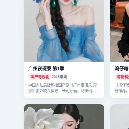
广州夜班录 第1季
湾仔暗
国产电视剧
2025
悬疑
港剧精
中国大陆悬疑热播国产剧《广州夜班录 第1
《湾仔暗
季》由郑晓龙执导，卡司孙俪、马伊琍、李
分推荐
沁…
细…