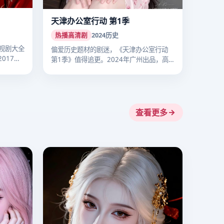
天津办公室行动 第1季
热播高清剧
2024
历史
视剧大全
偏爱历史题材的剧迷，《天津办公室行动
017
第1季》值得追更。2024年广州出品，高
清…
查看更多