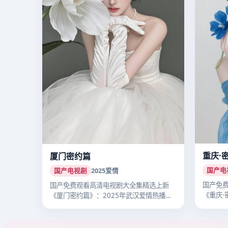
重庆·
厦门密约篇
国产电
国产电视剧
2025
爱情
国产免
国产免费观看高清电视剧大全集精选上新
《重庆·
《厦门密约篇》：2025年武汉爱情热播国
立主…
产剧…