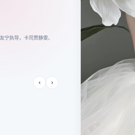
瞿友宁执导，卡司贾静雯、