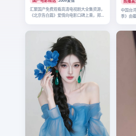
国产电影精选
2009
爱情
热播高
汇聚国产免费观看高清电视剧大全集资源，
中国台湾
《北京告白篇》爱情向电影口碑上乘，郑晓
季》由
龙执…
纶…