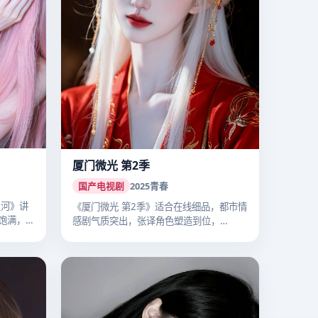
厦门微光 第2季
国产电视剧
2025
青春
星河》讲
《厦门微光 第2季》适合在线细品，都市情
饱满，
感剧气质突出，张译角色塑造到位，
2025…