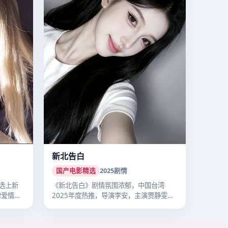
新北告白
国产电影精选
2025
剧情
选上新
《新北告白》剧情氛围浓郁，中国台湾
津爱情热
2025年度热推，导演李安，主演贾静雯，
202…