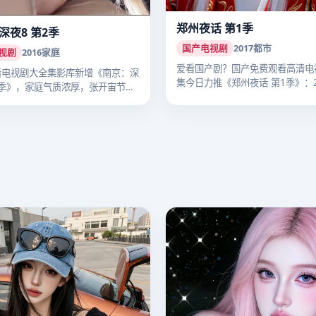
郑州夜话 第1季
深夜8 第2季
国产电视剧
2017
都市
视剧
2016
家庭
爱看国产剧？国产免费观看高清电
清电视剧大全集影库新增《南京：深
集今日力推《郑州夜话 第1季》：2
2季》，家庭气质浓厚，张开宙节奏
年…