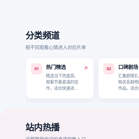
分类频道
按不同观看心情进入对应片单
热门精选
口碑剧场
01
02
精选当下热度高、
汇集剧情扎
观看节奏紧凑的佳
物关系鲜明
作，适合快速进入
作品，适合
追剧状态。
事层次。
站内热播