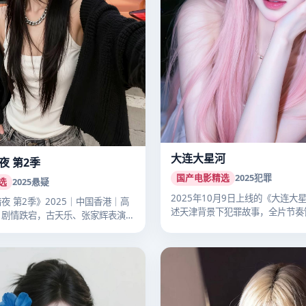
大连大星河
夜 第2季
国产电影精选
2025
犯罪
选
2025
悬疑
2025年10月9日上线的《大连大
夜 第2季》2025｜中国香港｜高
述天津背景下犯罪故事，全片节奏
。剧情跌宕，古天乐、张家辉表演
国…