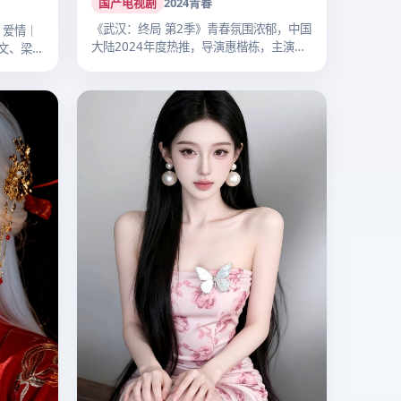
国产电视剧
2024
青春
《武汉：终局 第2季》青春氛围浓郁，中国
｜爱情｜
大陆2024年度热推，导演惠楷栋，主演
文、梁朝
李…