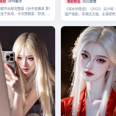
清剧
2018
都市
港剧精选
2022
爱情
都市台剧完整版《台中连播录 第1
《深水埗夜话》（2022）尖沙咀
瞿友宁执导，卡司贾静雯、舒淇、桂
国产电影。导演庄文强，主演郑秀
伟…