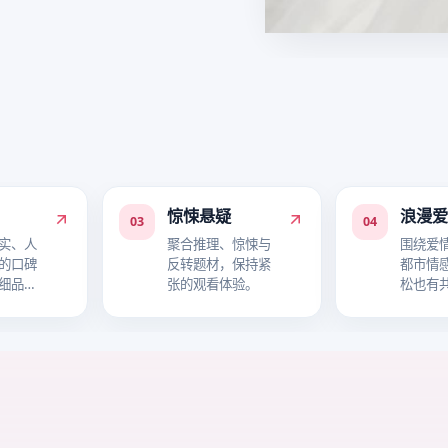
惊悚悬疑
浪漫
03
04
实、人
聚合推理、惊悚与
围绕爱
的口碑
反转题材，保持紧
都市情
细品故
张的观看体验。
松也有