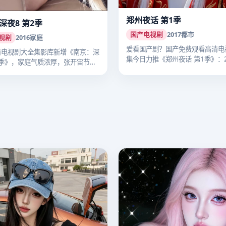
郑州夜话 第1季
深夜8 第2季
国产电视剧
2017
都市
视剧
2016
家庭
爱看国产剧？国产免费观看高清电
清电视剧大全集影库新增《南京：深
集今日力推《郑州夜话 第1季》：2
2季》，家庭气质浓厚，张开宙节奏
年…