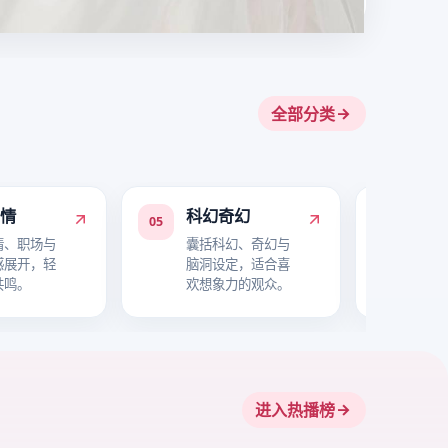
全部分类
爱情
科幻奇幻
喜
05
06
情、职场与
囊括科幻、奇幻与
主打
感展开，轻
脑洞设定，适合喜
与轻
共鸣。
欢想象力的观众。
氛围
进入热播榜