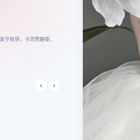
瞿友宁执导，卡司贾静雯、