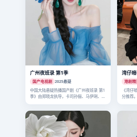
广州夜班录 第1季
湾仔暗
国产电视剧
2025
悬疑
港剧精
中国大陆悬疑热播国产剧《广州夜班录 第1
《湾仔暗
季》由郑晓龙执导，卡司孙俪、马伊琍、李
分推荐
沁…
细…