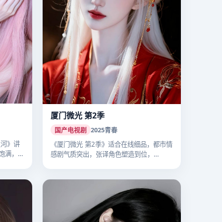
厦门微光 第2季
国产电视剧
2025
青春
星河》讲
《厦门微光 第2季》适合在线细品，都市情
饱满，
感剧气质突出，张译角色塑造到位，
2025…