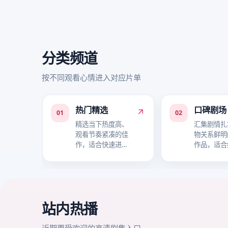
分类频道
按不同观看心情进入对应片单
热门精选
口碑剧场
01
02
精选当下热度高、
汇集剧情扎
观看节奏紧凑的佳
物关系鲜明
作，适合快速进入
作品，适合
追剧状态。
事层次。
站内热播