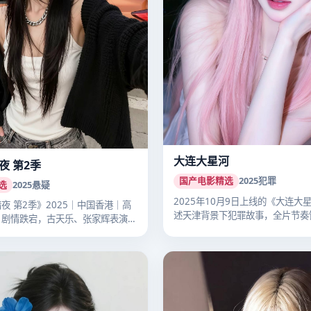
大连大星河
夜 第2季
国产电影精选
2025
犯罪
选
2025
悬疑
2025年10月9日上线的《大连大
夜 第2季》2025｜中国香港｜高
述天津背景下犯罪故事，全片节奏
。剧情跌宕，古天乐、张家辉表演
国…