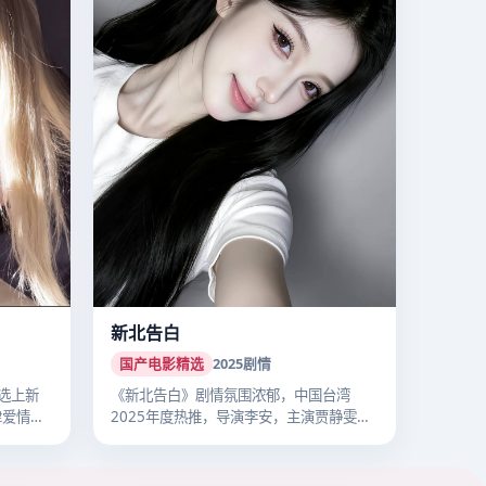
新北告白
国产电影精选
2025
剧情
选上新
《新北告白》剧情氛围浓郁，中国台湾
津爱情热
2025年度热推，导演李安，主演贾静雯，
202…