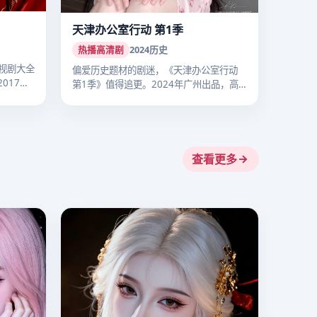
天津办公室行动 第1季
热播高清剧
2024
历史
视剧大全
偏爱历史题材的剧迷，《天津办公室行动
017
第1季》值得追更。2024年广州出品，高
清…
查看更多