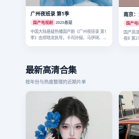
广州夜班录 第1季
南京：
国产电视剧
2025
悬疑
国产电
中国大陆悬疑热播国产剧《广州夜班录 第1
国产高
季》由郑晓龙执导，卡司孙俪、马伊琍、李
夜8 第
沁…
把…
最新高清合集
按年份与热度整理的近期片单