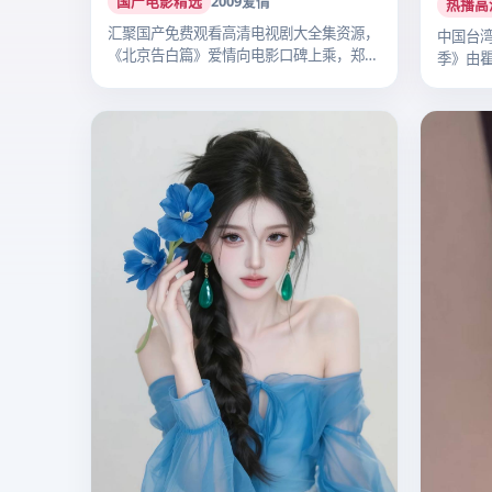
国产电影精选
2009
爱情
热播高
汇聚国产免费观看高清电视剧大全集资源，
中国台湾
《北京告白篇》爱情向电影口碑上乘，郑晓
季》由
龙执…
纶…