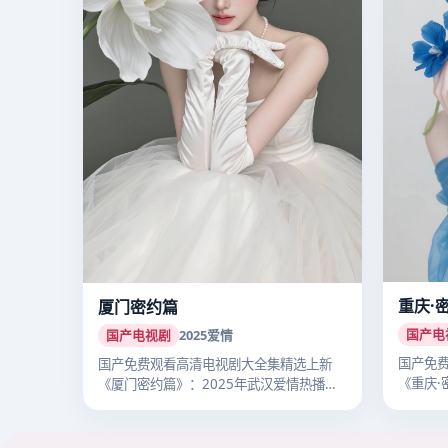
重庆·
厦门密约篇
国产电
国产电视剧
2025
爱情
国产免
国产免费观看高清电视剧大全集精选上新
《重庆·
《厦门密约篇》：2025年武汉爱情热播国
立主…
产剧…